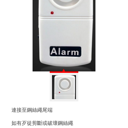
連接至鋼絲繩尾端
如有歹徒剪斷或破壞鋼絲繩