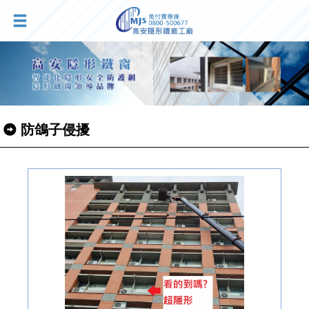
防鴿子侵擾