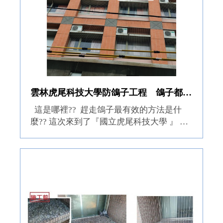
雲林虎尾科技大學防鴿子工程 鴿子都趕走了? 交給專業的來~隱形鐵窗防鴿網，耐用，隔絕鴿糞，住家乾淨又舒服！！
這是哪裡?? 趕走鴿子最有效的方法是什
麼?? 這次來到了『國立虎尾科技大學 』 其
實位於蟲鳴鳥叫的地區 很放鬆，也很適合
大學生 但是困擾師生很久的問題 就是有太
多野鴿糞便會引響校園環境衛...