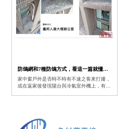
防鴿網和7種防鴿方式，看這一篇就懂了！
家中窗戶外是否時不時有不速之客來打擾，
或在返家後發現陽台與冷氣室外機上，有著
鴿子留下了到來的痕跡，公園中時常看見一
群群的鴿子飛來飛去，看似與人親近的鴿
子，為什麼在住宅區中卻成了危害生活的討
厭鬼呢?而現...