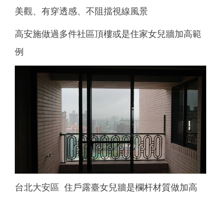
美觀、有穿透感、不阻擋視線風景
高安施做過多件社區頂樓或是住家女兒牆加高範
例
台北大安區 住戶露臺女兒牆是欄杆材質做加高