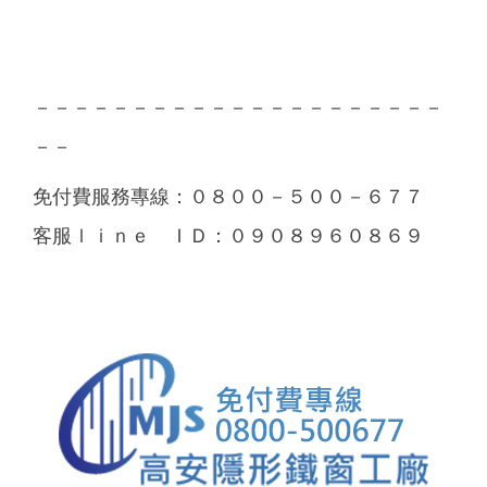
－－－－－－－－－－－－－－－－－－－－－
－－
免付費服務專線：０８００－５００－６７７
客服ｌｉｎｅ ＩＤ：０９０８９６０８６９