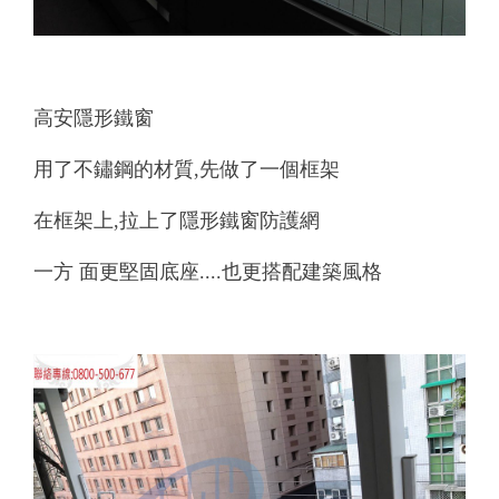
高安隱形鐵窗
用了不鏽鋼的材質,先做了一個框架
在框架上,拉上了隱形鐵窗防護網
一方 面更堅固底座....也更搭配建築風格